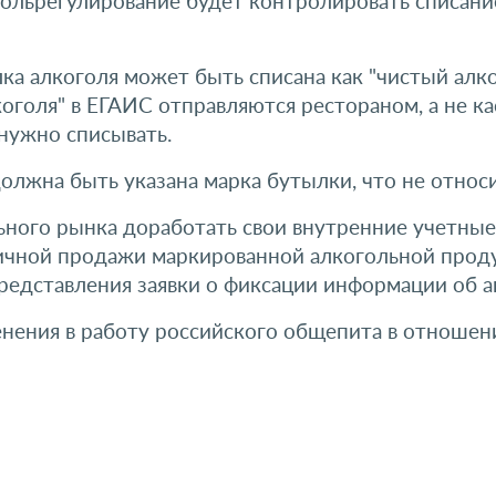
огольрегулирование будет контролировать списан
лка алкоголя может быть списана как "чистый алк
коголя" в ЕГАИС отправляются рестораном, а не к
 нужно списывать.
 должна быть указана марка бутылки, что не относ
ьного рынка доработать свои внутренние учетные
ничной продажи маркированной алкогольной прод
едставления заявки о фиксации информации об акт
нения в работу российского общепита в отношени