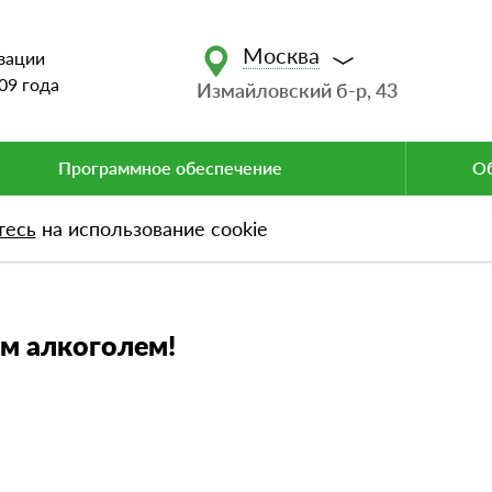
Москва
зации
09 года
Измайловский б-р, 43
Программное обеспечение
Об
тесь
на использование cookie
лкоголем!
им алкоголем!