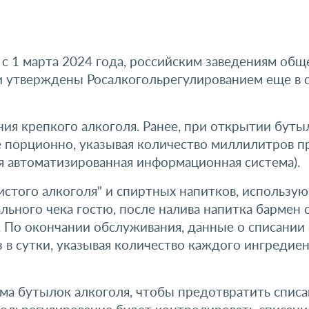
с 1 марта 2024 года, российским заведениям общ
и утверждены Росалкогольрегулированием еще в с
я крепкого алкоголя. Ранее, при открытии бутыл
е порционно, указывая количество миллилитров пр
я автоматизированная информационная система).
стого алкоголя" и спиртных напитков, использую
льного чека гостю, после налива напитка бармен 
. По окончании обслуживания, данные о списании 
 в сутки, указывая количество каждого ингредие
а бутылок алкоголя, чтобы предотвратить списан