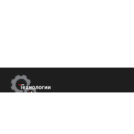
Контакты
Покупате
О нас
г.Москва,
Измайловский б-р 43
Команда