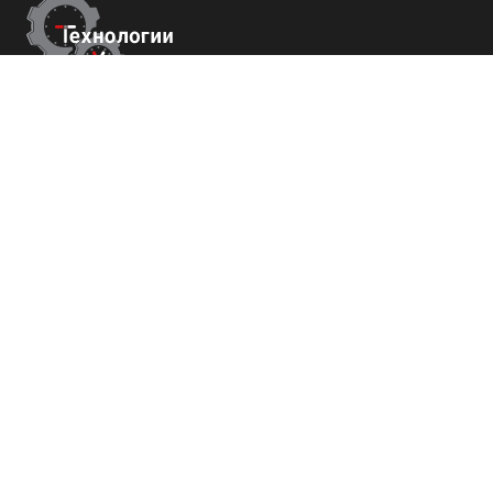
Контакты
г.Москва,
Измайловский б-р 43
+7 (800) 700-82-78
order@tech-success.ru
© Технологии успеха 2009-2026
Покупателям
О нас
Команда
Вакансии