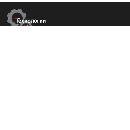
Контакты
г.Москва,
Измайловский б-р 43
+7 (800) 700-82-78
order@tech-success.ru
© Технологии успеха 2009-2026
Покупателям
О нас
Команда