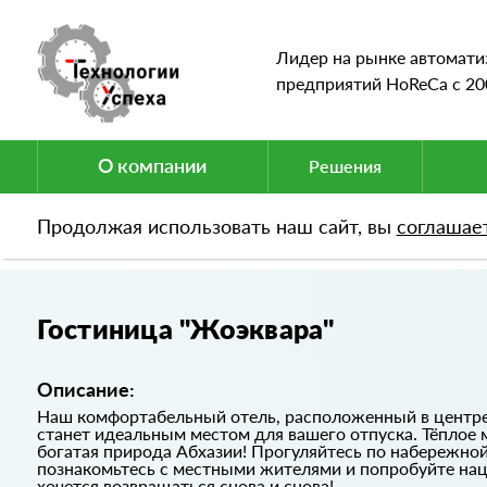
Лидер на рынке автомати
предприятий HoReCa c 20
О компании
Решения
Продолжая использовать наш сайт, вы
соглашае
Портфолио
Гостиница "Жоэквара"
Гостиница "Жоэквара"
Описание:
Наш комфортабельный отель, расположенный в центре г
станет идеальным местом для вашего отпуска. Тёплое 
богатая природа Абхазии! Прогуляйтесь по набережно
познакомьтесь с местными жителями и попробуйте наци
хочется возвращаться снова и снова!