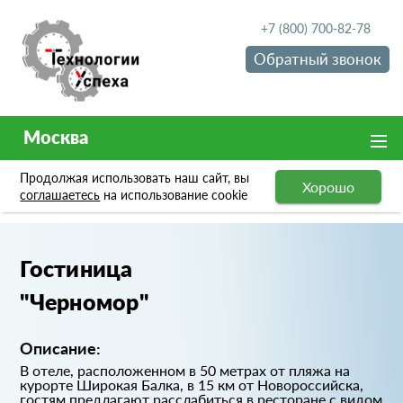
+7 (800) 700-82-78
Обратный звонок
Москва
Продолжая использовать наш сайт, вы
Хорошо
Портфолио
Гостиница "Черномор"
соглашаетесь
на использование cookie
Гостиница
"Черномор"
Описание:
В отеле, расположенном в 50 метрах от пляжа на
курорте Широкая Балка, в 15 км от Новороссийска,
гостям предлагают расслабиться в ресторане с видом