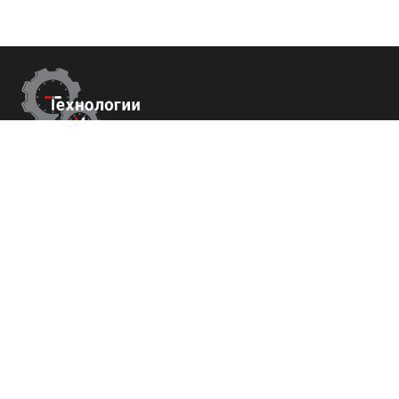
Контакты
г.Москва,
Измайловский б-р 43
+7 (800) 700-82-78
order@tech-success.ru
© Технологии успеха 2009-2026
Покупателям