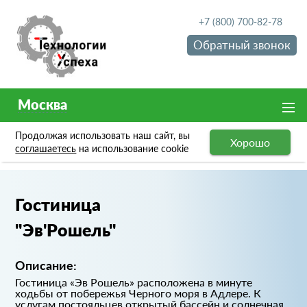
+7 (800) 700-82-78
Обратный звонок
Москва
Продолжая использовать наш сайт, вы
Хорошо
Портфолио
Гостиница "Эв'Рошель"
соглашаетесь
на использование cookie
Гостиница
"Эв'Рошель"
Описание:
Гостиница «Эв Рошель» расположена в минуте
ходьбы от побережья Черного моря в Адлере. К
услугам постояльцев открытый бассейн и солнечная