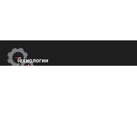
Контакты
г.Москва,
Измайловский б-р 43
+7 (800) 700-82-78
order@tech-success.ru