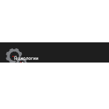
Контакты
г.Москва,
Измайловский б-р 43
+7 (800) 700-82-78