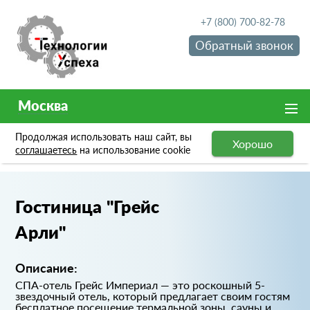
+7 (800) 700-82-78
Обратный звонок
Москва
Продолжая использовать наш сайт, вы
Хорошо
Портфолио
Гостиница "Грейс Арли"
соглашаетесь
на использование cookie
Гостиница "Грейс
Арли"
Описание:
СПА-отель Грейс Империал — это роскошный 5-
звездочный отель, который предлагает своим гостям
бесплатное посещение термальной зоны, сауны и