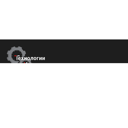
Контакты
г.Москва,
Измайловский б-р 43
+7 (800) 700-82-78
order@tech-success.ru