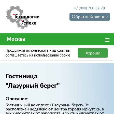
+7 (800) 700-82-78
Обратный звонок
Москва
Продолжая использовать наш сайт, вы
Хорошо
Портфолио
Гостиница "Лазурный берег"
соглашаетесь
на использование cookie
Гостиница
"Лазурный берег"
Описание:
Гостиничный комплекс «Лазурный берег» 3*
расположен недалеко от центра города Иркутска, в
4-х километрах от аэропорта и 12-ти километрах от