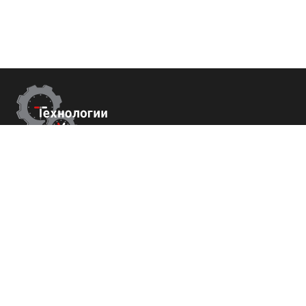
Контакты
г.Москва,
Измайловский б-р 43
+7 (800) 700-82-78
order@tech-success.ru
© Технологии успеха 2009-2026