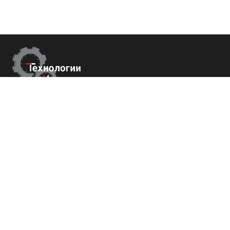
Контакты
г.Москва,
Измайловский б-р 43
+7 (800) 700-82-78
order@tech-success.ru
© Технологии успеха 2009-2026
Покупателям