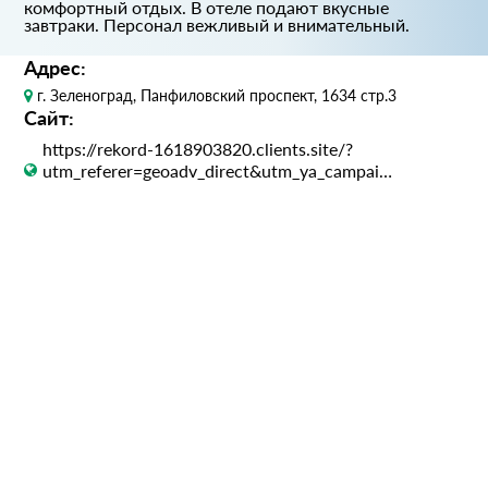
комфортный отдых. В отеле подают вкусные
завтраки. Персонал вежливый и внимательный.
Адрес:
г. Зеленоград, Панфиловский проспект, 1634 стр.3
Сайт:
https://rekord-1618903820.clients.site/?
utm_referer=geoadv_direct&utm_ya_campaign=1382691326&yabizcm