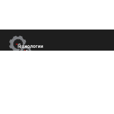
Контакты
Покупате
О нас
г.Москва,
Измайловский б-р 43
Команда
+7 (800) 700-82-78
Вакансии
order@tech-success.ru
Исcледовани
© Технологии успеха 2009-2026