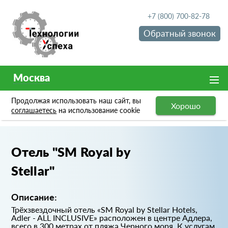
+7 (800) 700-82-78
Обратный звонок
Москва
Продолжая использовать наш сайт, вы
Хорошо
Портфолио
Отель "SM Royal by Stellar"
соглашаетесь
на использование cookie
Отель "SM Royal by
Stellar"
Описание:
Трёхзвездочный отель «SM Royal by Stellar Hotels,
Adler - ALL INСLUSIVE» расположен в центре Адлера,
всего в 300 метрах от пляжа Черного моря. К услугам