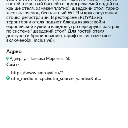
гостей открытый бассейн с подогреваемой водой на
крыше отеля, хаммам(платно), шведский стол, тариф
«все включено», бесплатный Wi-Fi и круглосуточная
стойка регистрации. В ресторане «ROYAL» на
территории отеля подают блюда кавказской и
европейской кухни и каждое утро сервируют завтрак
по системе "шведский стол". Для гостей отеля
доступен к бронированию тариф по системе «все
включено(all inclusive)».
Адрес:
Адлер, ул. Павлика Морозова 50
Сайт:
https://www.smroyal.ru/?
utm_medium=cpc&utm_source=yandex&utm_campaign=115329957&utm_content=16612615