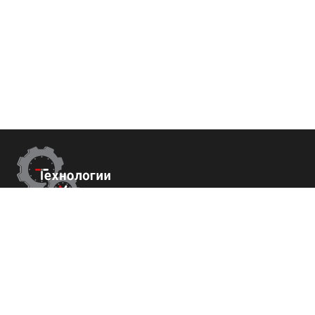
Контакты
г.Москва,
Измайловский б-р 43
+7 (800) 700-82-78