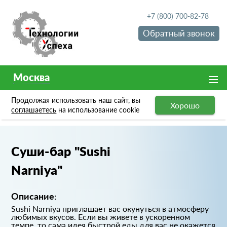
+7 (800) 700-82-78
Обратный звонок
Москва
Продолжая использовать наш сайт, вы
Хорошо
Портфолио
Суши-бар "Sushi Narniya"
соглашаетесь
на использование cookie
Суши-бар "Sushi
Narniya"
Описание:
Sushi Narniya приглашает вас окунуться в атмосферу
любимых вкусов. Если вы живете в ускоренном
темпе, то сама идея быстрой еды для вас не окажется