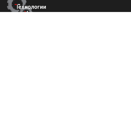
Контакты
г.Москва,
Измайловский б-р 43
+7 (800) 700-82-78
order@tech-success.ru
© Технологии успеха 2009-2026
Покупателям
О нас
Команда
Вакансии